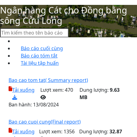
Ngân hàng Cát cho Đồng bằng
sông Cửu Long
Danh sách tài liệu
Báo cáo cuối cùng
Báo cáo tóm tắt
Tài liệu tập huấn
Bao cao tom tat( Summary report)
Tải xuống
Lượt xem: 470
Dung lượng:
9.63
MB
Ban hành:
13/08/2024
Bao cao cuoi cung(Final report)
Tải xuống
Lượt xem: 1356
Dung lượng:
32.87